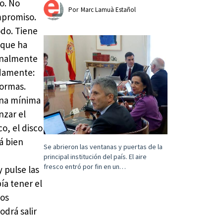
o. No
Por
Marc Lamuà Estañol
ompromiso.
odo. Tiene
 que ha
Finalmente
adamente:
formas.
 una mínima
nzar el
o, el disco
á bien
Se abrieron las ventanas y puertas de la
principal institución del país. El aire
fresco entró por fin en un…
 pulse las
ía tener el
los
odrá salir