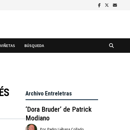
VIÑETAS
BÚSQUEDA
ÉS
Archivo Entreletras
‘Dora Bruder’ de Patrick
Modiano
Por
Pedro Liébana Collado