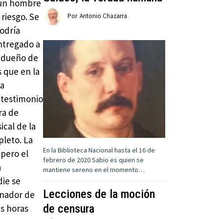
a un hombre
 riesgo. Se
Por
Antonio Chazarra
podría
ntregado a
l dueño de
 que en la
la
 testimonio
ra de
ical de la
pleto. La
En la Biblioteca Nacional hasta el 16 de
 pero el
febrero de 2020 Sabio es quien se
a
mantiene sereno en el momento…
die se
Lecciones de la moción
inador de
de censura
as horas