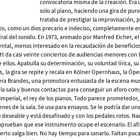
convocatoria misma de la creación. Er
solo al piano, haciendo una gira de puro
trataba de prestigiar la improvisación, 
uto, como un dios precario e indeciso, completamente e
edral del sonido. En 1973, animado por Manfred Eicher, e
ntal, menos interesado en la recaudación de beneficios
tt da casi veinte conciertos de audiencias menores con 
llos. Apabulla su determinación, su voluntad lírica, su
s, la gira se repite y recala en Kölner Opernhaus, la Ópe
Vera Brandes, una promotora entusiasta de la escena mus
 la sala y buenos contactos para conseguir un aforo com
imperial, el rey de los pianos. Todo parece prometedor,
nes de la sala. Se usa para ensayos. Se le podría dar un
deseable y está desafinado y con los pedales rotos. Na
saprueban que ese instrumento ocupe el escenario. El af
erto salga bien. No hay tiempo para sanarlo. Faltan poc