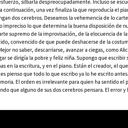
sfuerzo, silbarla despreocupadamente. Incluso se esc
a continuación, una vez finaliza la que reproducía el pi
 tengan dos cerebros. Deseamos la vehemencia de lo cart
 lo impreciso lo que determina la buena disposición de n
l arte supremo de la improvisación, de la elocuencia de la
dido, convencido de que puede deshacerse de la costu
jor no saber, descarriarse, avanzar a ciegas, como Alici
r se dirigía la pobre y feliz niña. Supongo que escribir
 en la escritura, y en el piano. Están el creador, el que
es pienso que todo lo que escribo ya lo he escrito antes.
oria. El orden es irrelevante para quien ha sentido el 
endo que alguno de sus dos cerebros pensara. El error y 