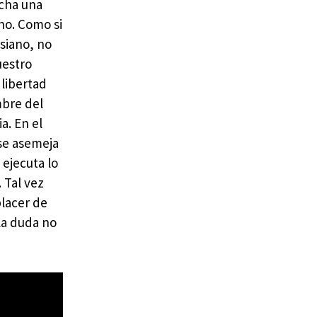
ucha una
ano. Como si
esiano, no
uestro
 libertad
mbre del
a. En el
 se asemeja
 ejecuta lo
 Tal vez
placer de
la duda no