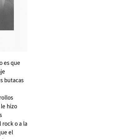
no es que
aje
as butacas
rollos
le hizo
s
 rock o a la
que el