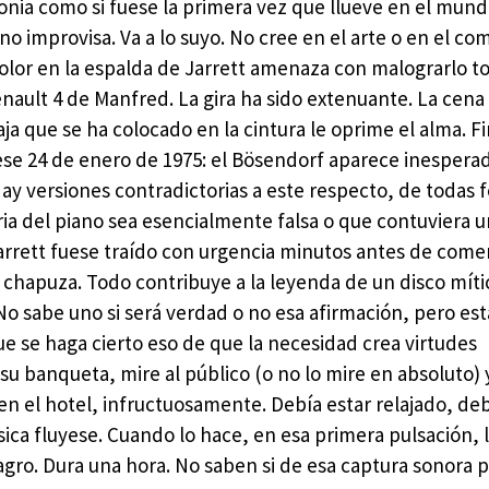
lonia como si fuese la primera vez que llueve en el mund
o improvisa. Va a lo suyo. No cree en el arte o en el c
olor en la espalda de Jarrett amenaza con malograrlo t
enault 4 de Manfred. La gira ha sido extenuante. La cena
ja que se ha colocado en la cintura le oprime el alma. 
 ese 24 de enero de 1975: el Bösendorf aparece inesper
ay versiones contradictorias a este respecto, de todas 
oria del piano sea esencialmente falsa o que contuviera
rrett fuese traído con urgencia minutos antes de come
 chapuza. Todo contribuye a la leyenda de un disco mític
No sabe uno si será verdad o no esa afirmación, pero est
e se haga cierto eso de que la necesidad crea virtudes
su banqueta, mire al público (o no lo mire en absoluto) y
en el hotel, infructuosamente. Debía estar relajado, deb
ica fluyese. Cuando lo hace, en esa primera pulsación, 
ro. Dura una hora. No saben si de esa captura sonora p