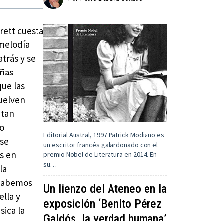
rrett cuesta
melodía
trás y se
eñas
que las
vuelven
 tan
zo
Editorial Austral, 1997 Patrick Modiano es
 se
un escritor francés galardonado con el
os en
premio Nobel de Literatura en 2014. En
su…
la
 sabemos
Un lienzo del Ateneo en la
ella y
exposición ‘Benito Pérez
sica la
Galdós, la verdad humana’