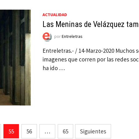
ACTUALIDAD
Las Meninas de Velázquez tamb
por
Entreletras
Entreletras.- / 14-Marzo-2020 Muchos 
imagenes que corren por las redes soc
ha ido …
55
56
…
65
Siguientes