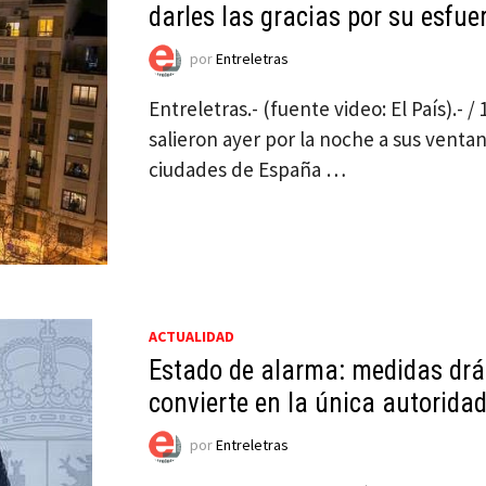
darles las gracias por su esfu
por
Entreletras
Entreletras.- (fuente video: El País).-
salieron ayer por la noche a sus vent
ciudades de España …
ACTUALIDAD
Estado de alarma: medidas drás
convierte en la única autorida
por
Entreletras