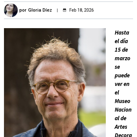
por
Gloria Díez
Feb 18, 2026
Hasta
el día
15 de
marzo
se
puede
ver en
el
Museo
Nacion
al de
Artes
Decora