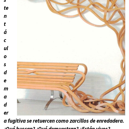
te
n
t
á
c
ul
o
s
d
e
m
a
d
er
a fugitiva se retuercen como zarcillos de enredadera.
¿Qué buscan? ¿Qué demuestran? ¿Están vivos?