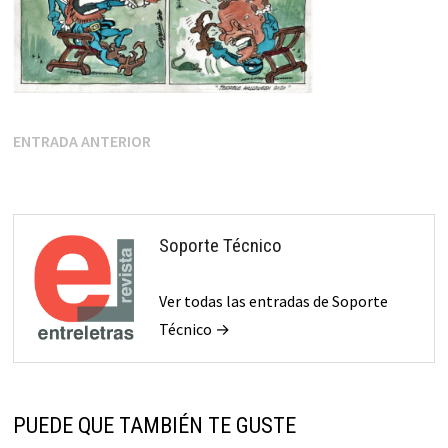
Navegación
Entrada
ENTRADA ANTERIOR
anterior:
de
entradas
Soporte Técnico
Ver todas las entradas de Soporte
Técnico →
PUEDE QUE TAMBIÉN TE GUSTE