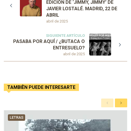
EDICIÓN DE ‘JIMMY, JIMMY’ DE
JAVIER LOSTALÉ. MADRID, 22 DE
ABRIL
abril de 2025
SIGUIENTE ARTÍCULO
PASABA POR AQUÍ / ¿BUTACA O
ENTRESUELO?
abril de 2025
TAMBIÈN PUEDE INTERESARTE
A
S
n
i
t
g
LETRAS
e
u
r
i
i
e