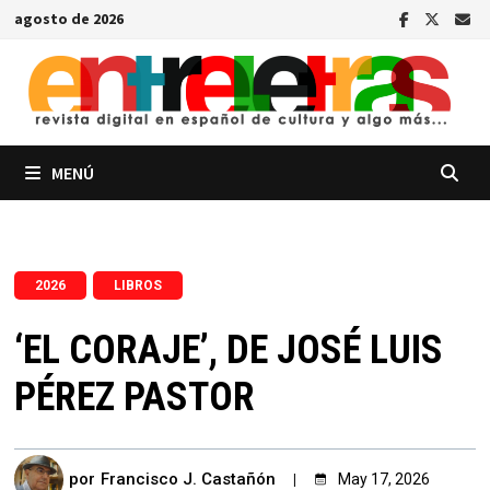
Saltar
agosto de 2026
al
contenido
MENÚ
,
2026
LIBROS
‘EL CORAJE’, DE JOSÉ LUIS
PÉREZ PASTOR
por
Francisco J. Castañón
May 17, 2026