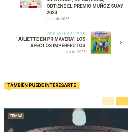
OBTIENE EL PREMIO MUÑOZ SUAY
2023
junio de 2025
SIGUIENTE ARTÍCULO
‘JULIETTE EN PRIMAVERA’: LOS
AFECTOS IMPERFECTOS
junio de 2025
TAMBIÈN PUEDE INTERESARTE
A
S
n
i
t
g
TEMAS
e
u
r
i
i
e