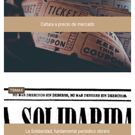
o
n
r
t
e
Cultura a precio de mercado
TEMAS
La Solidaridad, fundamental periódico obrero