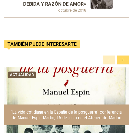
DEBIDA Y RAZÓN DE AMOR»
octubre de 2018
TAMBIÈN PUEDE INTERESARTE
A
S
n
i
t
g
ACTUALIDAD
e
u
r
i
i
e
o
n
r
t
e
‘La vida cotidiana en la España de la posguerra’, conferencia
de Manuel Espín Martín, 15 de junio en el Ateneo de Madrid