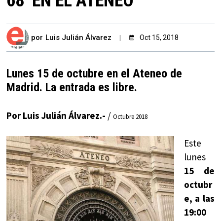
68’ EN EL ATENEO
por
Luis Julián Álvarez
Oct 15, 2018
Lunes 15 de octubre en el Ateneo de
Madrid. La entrada es libre.
Por Luis Julián Álvarez.-
/
Octubre 2018
Este
lunes
15 de
octubr
e, a las
19:00