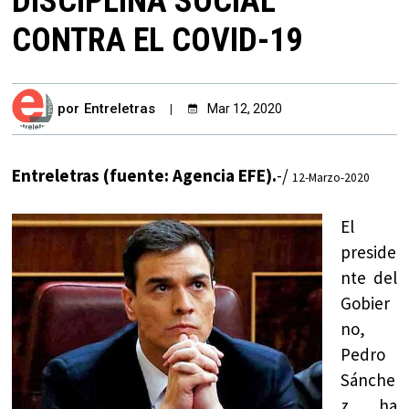
DISCIPLINA SOCIAL
CONTRA EL COVID-19
por
Entreletras
Mar 12, 2020
Entreletras (fuente: Agencia EFE).
-/
12-Marzo-2020
El
preside
nte del
Gobier
no,
Pedro
Sánche
z, ha