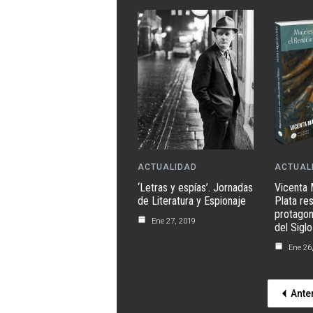
ACTUALIDAD
ACTUAL
‘Letras y espías’. Jornadas
Vicenta 
de Literatura y Espionaje
Plata res
protagon
Ene 27, 2019
del Sigl
Ene 26
Ante