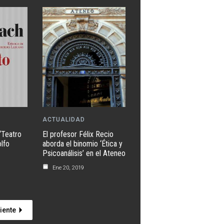
ACTUALIDAD
‘Teatro
El profesor Félix Recio
lfo
aborda el binomio ‘Ética y
Psicoanálisis’ en el Ateneo
Ene 20, 2019
iente