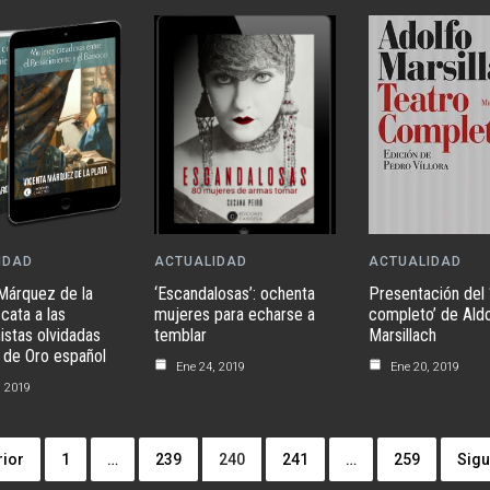
IDAD
ACTUALIDAD
ACTUALIDAD
Márquez de la
‘Escandalosas’: ochenta
Presentación del 
cata a las
mujeres para echarse a
completo’ de Aldo
istas olvidadas
temblar
Marsillach
o de Oro español
Ene 24, 2019
Ene 20, 2019
, 2019
rior
1
…
239
240
241
…
259
Sigu