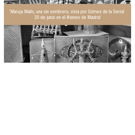
‘Maruja Mallo, una sin sombrero, vista por Gómez de la Serna’.
20 de junio en el Ateneo de Madrid