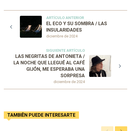
ARTÍCULO ANTERIOR
EL ECO Y SU SOMBRA / LAS
INSULARIDADES
diciembre de 2024
SIGUIENTE ARTÍCULO
LAS NEGRITAS DE ANTONIETA /
LA NOCHE QUE LLEGUÉ AL CAFÉ
GIJÓN, ME ESPERABA UNA
SORPRESA
diciembre de 2024
TAMBIÈN PUEDE INTERESARTE
A
S