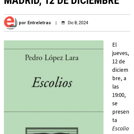
MADRID, 12 DE DICIEMBRE
por
Entreletras
Dic 8, 2024
El
jueves,
12 de
diciem
bre, a
las
19:00,
se
presen
ta
Escolio