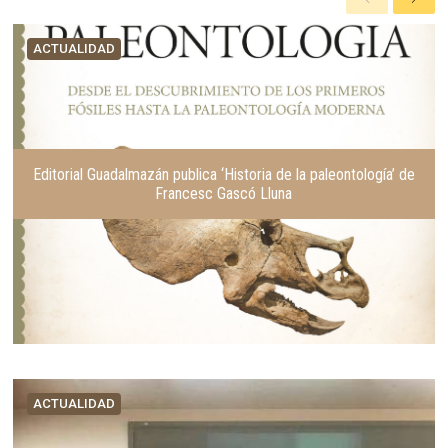
n
i
t
g
ACTUALIDAD
e
u
r
i
i
e
o
n
r
t
e
Editorial Guadalmazán publica ‘Historia de la paleontología’ de
Francesc Gascó Lluna
ACTUALIDAD