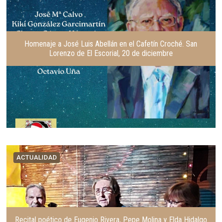
i
e
o
n
r
t
e
Homenaje a José Luis Abellán en el Cafetín Croché. San
Lorenzo de El Escorial, 20 de diciembre
ACTUALIDAD
Recital poético de Eugenio Rivera, Pepe Molina y Elda Hidalgo