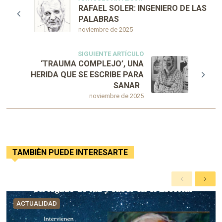
RAFAEL SOLER: INGENIERO DE LAS
PALABRAS
noviembre de 2025
SIGUIENTE ARTÍCULO
‘TRAUMA COMPLEJO’, UNA
HERIDA QUE SE ESCRIBE PARA
SANAR
noviembre de 2025
TAMBIÈN PUEDE INTERESARTE
A
S
n
i
t
g
ACTUALIDAD
e
u
r
i