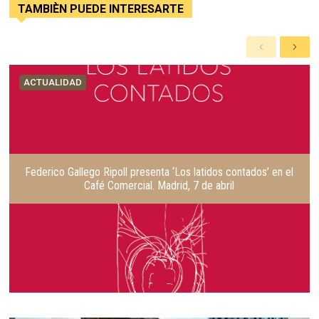
TAMBIÈN PUEDE INTERESARTE
A
S
n
i
t
g
ACTUALIDAD
e
u
r
i
i
e
o
n
r
t
e
Federico Gallego Ripoll presenta ‘Los latidos contados’ en el
Café Comercial. Madrid, 7 de abril