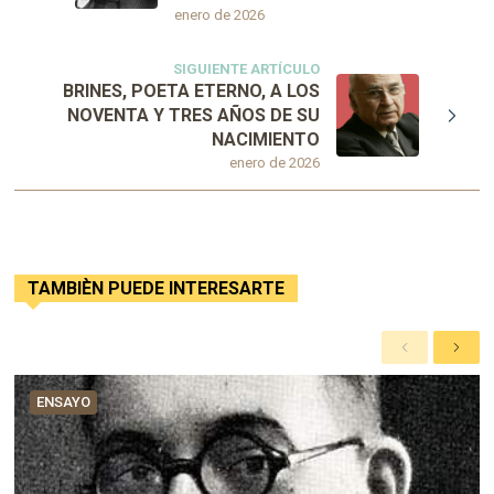
enero de 2026
SIGUIENTE ARTÍCULO
BRINES, POETA ETERNO, A LOS
NOVENTA Y TRES AÑOS DE SU
NACIMIENTO
enero de 2026
TAMBIÈN PUEDE INTERESARTE
A
S
n
i
t
g
ENSAYO
e
u
r
i
i
e
o
n