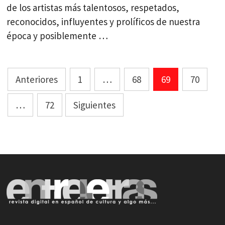
de los artistas más talentosos, respetados,
reconocidos, influyentes y prolíficos de nuestra
época y posiblemente …
Paginación
Anteriores
1
…
68
69
70
de
…
72
Siguientes
entradas