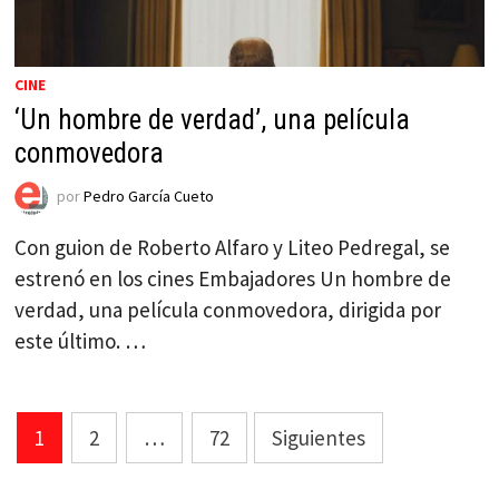
CINE
‘Un hombre de verdad’, una película
conmovedora
por
Pedro García Cueto
Con guion de Roberto Alfaro y Liteo Pedregal, se
estrenó en los cines Embajadores Un hombre de
verdad, una película conmovedora, dirigida por
este último. …
Paginación
1
2
…
72
Siguientes
de