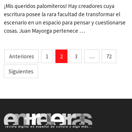
¡Mis queridos palomiteros! Hay creadores cuya
escritura posee la rara facultad de transformar el
escenario en un espacio para pensar y cuestionarse
cosas. Juan Mayorga pertenece …
Paginación
Anteriores
1
2
3
…
72
de
Siguientes
entradas