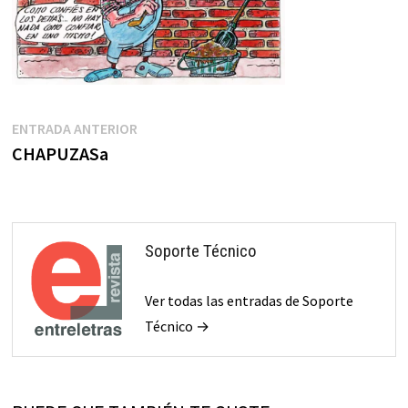
Navegación
Entrada
ENTRADA ANTERIOR
anterior:
CHAPUZASa
de
entradas
Soporte Técnico
Ver todas las entradas de Soporte
Técnico →