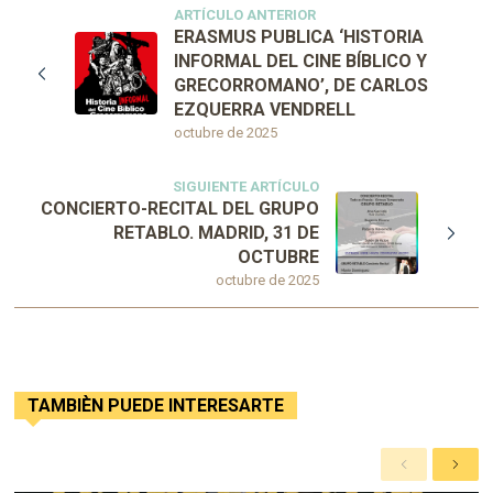
ARTÍCULO ANTERIOR
ERASMUS PUBLICA ‘HISTORIA
INFORMAL DEL CINE BÍBLICO Y
GRECORROMANO’, DE CARLOS
EZQUERRA VENDRELL
octubre de 2025
SIGUIENTE ARTÍCULO
CONCIERTO-RECITAL DEL GRUPO
RETABLO. MADRID, 31 DE
OCTUBRE
octubre de 2025
TAMBIÈN PUEDE INTERESARTE
A
S
n
i