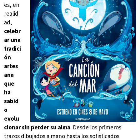
es, en
realid
ad,
celebr
ar una
tradici
ón
artes
ana
que
ha
sabid
o
evolu
cionar sin perder su alma
. Desde los primeros
trazos dibujados a mano hasta los sofisticados