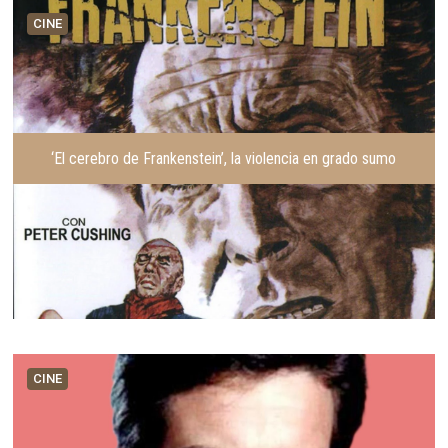
t
g
CINE
e
u
r
i
i
e
o
n
r
t
e
‘El cerebro de Frankenstein’, la violencia en grado sumo
CINE