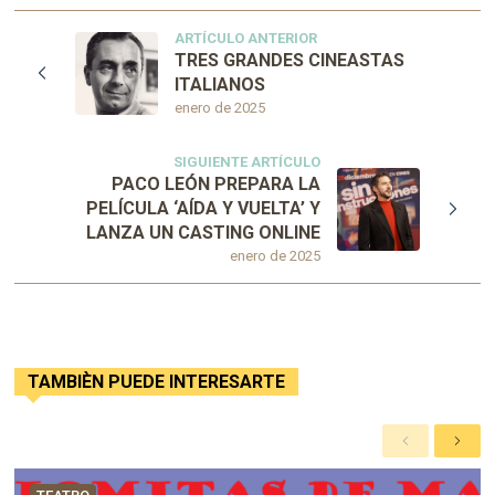
ARTÍCULO ANTERIOR
TRES GRANDES CINEASTAS
ITALIANOS
enero de 2025
SIGUIENTE ARTÍCULO
PACO LEÓN PREPARA LA
PELÍCULA ‘AÍDA Y VUELTA’ Y
LANZA UN CASTING ONLINE
enero de 2025
TAMBIÈN PUEDE INTERESARTE
A
S
n
i
t
g