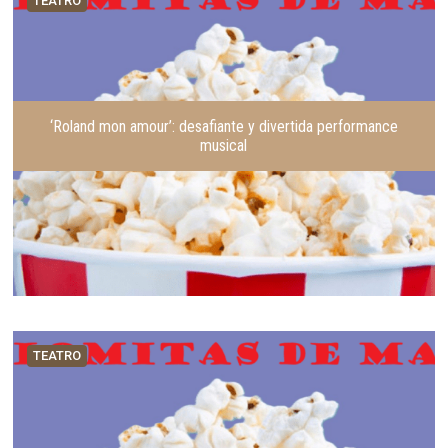
TEATRO
e
u
r
i
i
e
o
n
r
t
e
‘Roland mon amour’: desafiante y divertida performance
musical
TEATRO