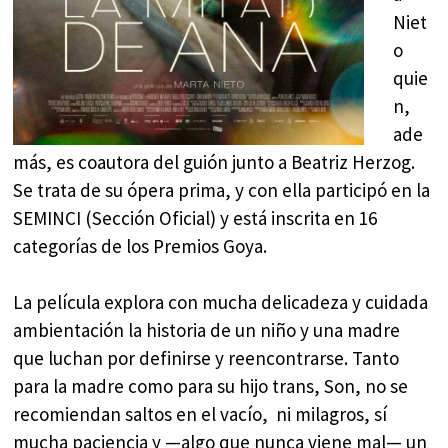
Niet
o
quie
n,
ade
más, es coautora del guión junto a Beatriz Herzog.
Se trata de su ópera prima, y con ella participó en la
SEMINCI (Sección Oficial) y está inscrita en 16
categorías de los Premios Goya.
La película explora con mucha delicadeza y cuidada
ambientación la historia de un niño y una madre
que luchan por definirse y reencontrarse. Tanto
para la madre como para su hijo trans, Son, no se
recomiendan saltos en el vacío, ni milagros, sí
mucha paciencia y —algo que nunca viene mal— un