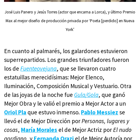
José Luis Panero y Jesús Torres (actor que encarna a Lorca), y último Premio
Max al mejor diseño de producción privada por ‘Poeta [perdido] en Nueva
York’
En cuanto al palmarés, los galardones estuvieron
superrepartidos. Los grandes triunfadores fueron
los de
Fuenteovejuna
, que se llevaron cuatro
estatuillas merecidísimas: Mejor Elenco,
Iluminación, Composición Musical y Vestuario. Otra
de las joyas de la noche fue
Gula/Gola
, que ganó
Mejor Obra y le valió el premio a Mejor Actor a un
Oriol Pla
que estuvo inmenso.
Pablo Messiez
se
llevó el de Mejor Dirección por
Personas, lugares y
cosas
,
María Morales
el de Mejor Actriz por
El nudo
gordiano
, y
Fernanda Orazi
el de Mejor Autoría por