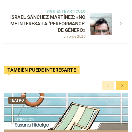
SIGUIENTE ARTÍCULO
ISRAEL SÁNCHEZ MARTÍNEZ: «NO
ME INTERESA LA ‘PERFORMANCE’
DE GÉNERO»
junio de 2026
TAMBIÈN PUEDE INTERESARTE
A
S
n
i
t
g
TEATRO
e
u
r
i
i
e
o
n
r
t
e