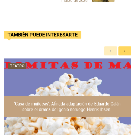
marzo de 2026
TAMBIÈN PUEDE INTERESARTE
A
S
n
i
t
g
TEATRO
e
u
r
i
i
e
o
n
r
t
e
‘Casa de muñecas’: Afinada adaptación de Eduardo Galán
sobre el drama del genio noruego Henrik Ibsen