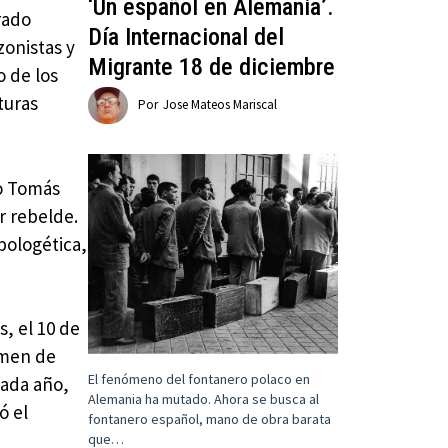
‘Un español en Alemania’.
rado
Día Internacional del
zonistas y
Migrante 18 de diciembre
o de los
turas
Por
Jose Mateos Mariscal
do Tomás
r rebelde.
apologética,
, el 10 de
amen de
El fenómeno del fontanero polaco en
cada año,
Alemania ha mutado. Ahora se busca al
ó el
fontanero español, mano de obra barata
que…