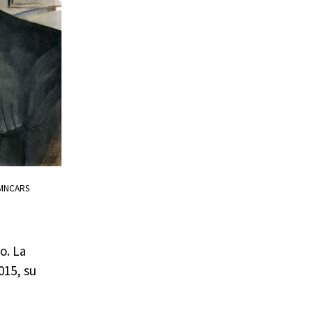
. MNCARS
o. La
015, su