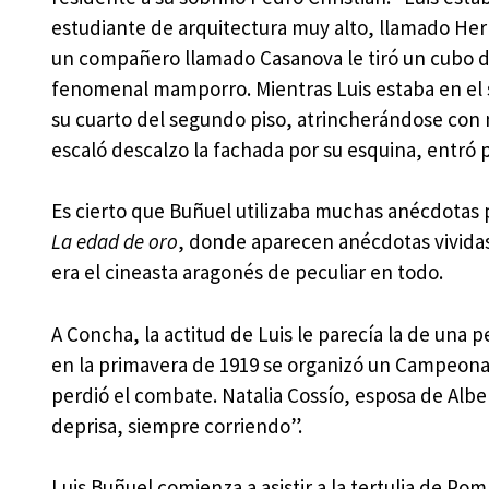
estudiante de arquitectura muy alto, llamado Her
un compañero llamado Casanova le tiró un cubo d
fenomenal mamporro. Mientras Luis estaba en el su
su cuarto del segundo piso, atrincherándose con mu
escaló descalzo la fachada por su esquina, entró po
Es cierto que Buñuel utilizaba muchas anécdotas p
La edad de oro
, donde aparecen anécdotas vividas 
era el cineasta aragonés de peculiar en todo.
A Concha, la actitud de Luis le parecía la de una p
en la primavera de 1919 se organizó un Campeona
perdió el combate. Natalia Cossío, esposa de Alb
deprisa, siempre corriendo”.
Luis Buñuel comienza a asistir a la tertulia de 