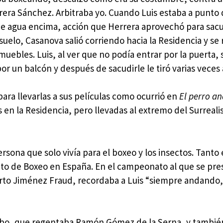
rera Sánchez. Arbitraba yo. Cuando Luis estaba a punto 
e agua encima, acción que Herrera aprovechó para sacu
elo, Casanova salió corriendo hacia la Residencia y se 
ebles. Luis, al ver que no podía entrar por la puerta, s
r un balcón y después de sacudirle le tiró varias veces a
ara llevarlas a sus películas como ocurrió en
El perro a
en la Residencia, pero llevadas al extremo del Surreali
ersona que solo vivía para el boxeo y los insectos. Tanto 
to de Boxeo en España. En el campeonato al que se pre
erto Jiménez Fraud, recordaba a Luis “siempre andando,
Pombo, que regentaba Ramón Gómez de la Serna, y tambié