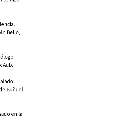
dencia.
ín Bello,
mólogo
x Aub.
talado
r de Buñuel
sado en la