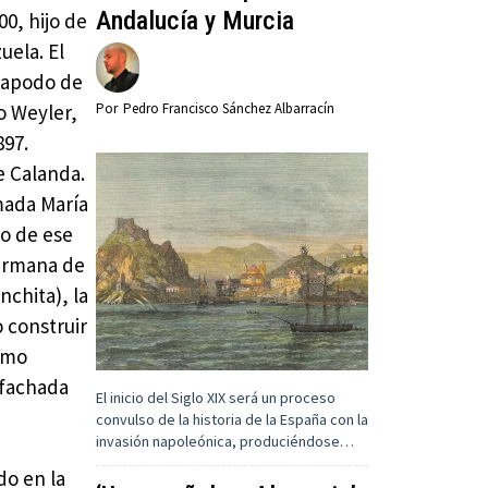
Andalucía y Murcia
00, hijo de
uela. El
l apodo de
Por
Pedro Francisco Sánchez Albarracín
o Weyler,
897.
e Calanda.
mada María
zo de ese
hermana de
nchita), la
 construir
como
a fachada
El inicio del Siglo XIX será un proceso
convulso de la historia de la España con la
invasión napoleónica, produciéndose…
do en la