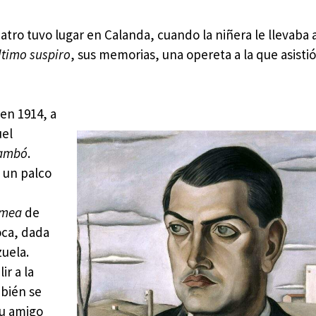
tro tuvo lugar en Calanda, cuando la niñera le llevaba a
ltimo suspiro
, sus memorias, una opereta a la que asisti
en 1914, a
uel
ambó
.
n un palco
amea
de
oca, dada
zuela.
ir a la
mbién se
su amigo