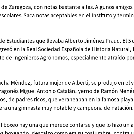
co de Zaragoza, con notas bastante altas. Algunos amigos
scolares. Saca notas aceptables en el Instituto y termin
 de Estudiantes que llevaba Alberto Jiménez Fraud. El 5 
gresó en la Real Sociedad Española de Historia Natural,
ante de Ingenieros Agrónomos, especialmente atraído por
ncha Méndez, futura mujer de Alberti, se produjo en el 
 aragonés Miguel Antonio Catalán, yerno de Ramón Mené
dos, de padres ricos, que veraneaban en la famosa playa
i era una gimnasta muy notable y campeona de natación.
al boxeo hay una que merece contarse y que lo hizo un 
taba boxeando, descalzo como era su costumbre, contra 