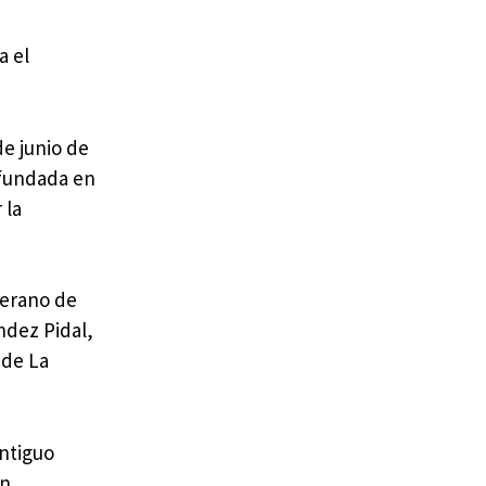
a el
de junio de
 fundada en
 la
verano de
ndez Pidal,
 de La
antiguo
un