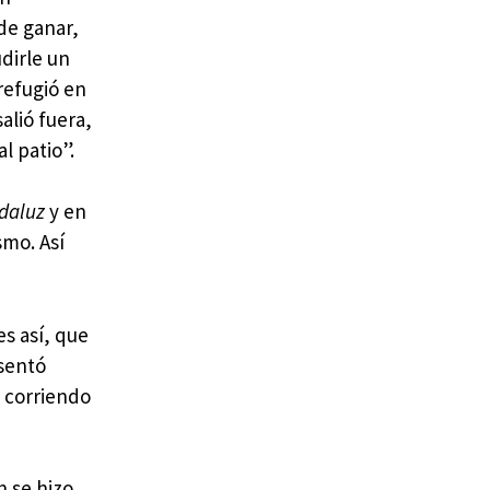
de ganar,
dirle un
refugió en
alió fuera,
l patio”.
ndaluz
y en
smo. Así
es así, que
sentó
 corriendo
n se hizo