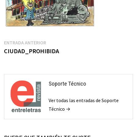
Navegación
Entrada
ENTRADA ANTERIOR
anterior:
CIUDAD_PROHIBIDA
de
entradas
Soporte Técnico
Ver todas las entradas de Soporte
Técnico →