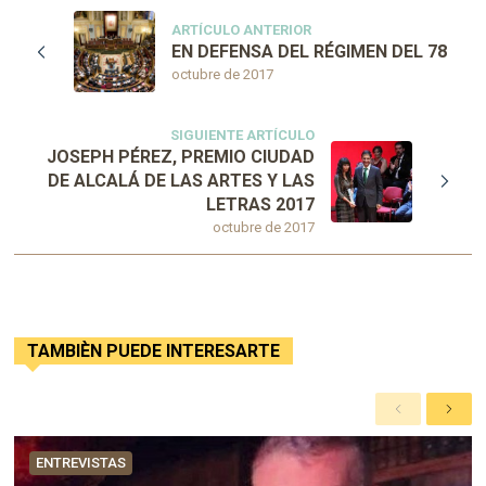
ARTÍCULO ANTERIOR
EN DEFENSA DEL RÉGIMEN DEL 78
octubre de 2017
SIGUIENTE ARTÍCULO
JOSEPH PÉREZ, PREMIO CIUDAD
DE ALCALÁ DE LAS ARTES Y LAS
LETRAS 2017
octubre de 2017
TAMBIÈN PUEDE INTERESARTE
A
S
n
i
t
g
ENTREVISTAS
e
u