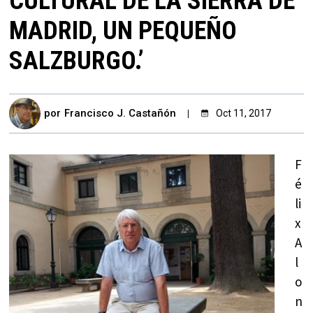
CULTURAL DE LA SIERRA DE
MADRID, UN PEQUEÑO
SALZBURGO.’
por
Francisco J. Castañón
Oct 11, 2017
F
é
li
x
A
l
o
n