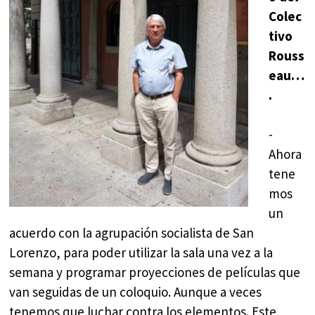
Colec
tivo
Rouss
eau…
.
-
Ahora
tene
mos
un
acuerdo con la agrupación socialista de San
Lorenzo, para poder utilizar la sala una vez a la
semana y programar proyecciones de películas que
van seguidas de un coloquio. Aunque a veces
tenemos que luchar contra los elementos. Este