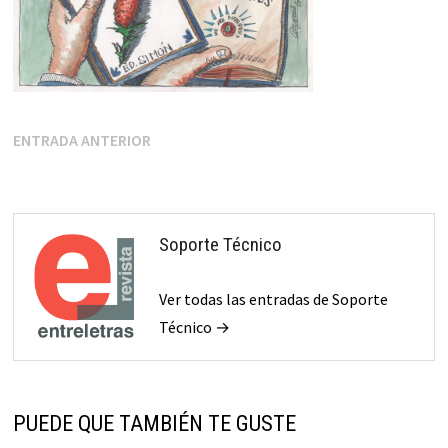
Navegación
Entrada
ENTRADA ANTERIOR
anterior:
de
entradas
Soporte Técnico
Ver todas las entradas de Soporte
Técnico →
PUEDE QUE TAMBIÉN TE GUSTE