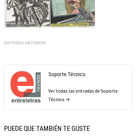
Navegación
Entrada
ENTRADA ANTERIOR
anterior:
de
entradas
Soporte Técnico
Ver todas las entradas de Soporte
Técnico →
PUEDE QUE TAMBIÉN TE GUSTE