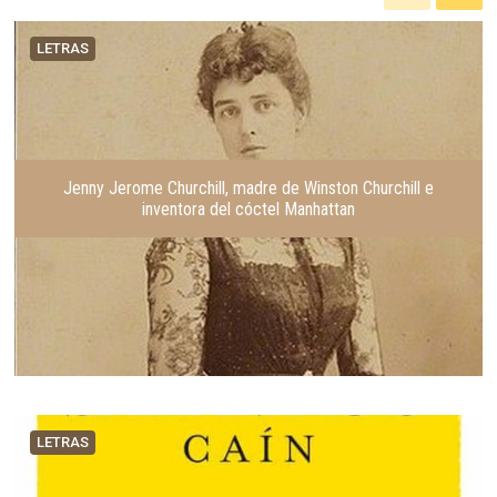
n
i
t
g
LETRAS
e
u
r
i
i
e
o
n
r
t
e
Jenny Jerome Churchill, madre de Winston Churchill e
inventora del cóctel Manhattan
LETRAS