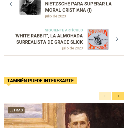
NIETZSCHE PARA SUPERAR LA
MORAL CRISTIANA (I)
julio de 2023
SIGUIENTE ARTÍCULO
‘WHITE RABBIT’, LA ALMOHADA
SURREALISTA DE GRACE SLICK
julio de 2023
TAMBIÈN PUEDE INTERESARTE
A
S
n
i
t
g
LETRAS
e
u
r
i
i
e