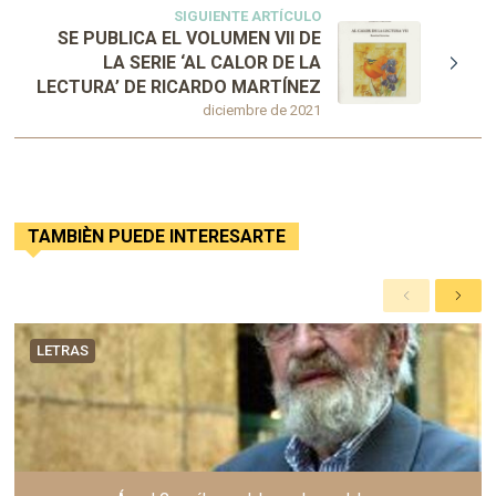
SIGUIENTE ARTÍCULO
SE PUBLICA EL VOLUMEN VII DE
LA SERIE ‘AL CALOR DE LA
LECTURA’ DE RICARDO MARTÍNEZ
diciembre de 2021
TAMBIÈN PUEDE INTERESARTE
A
S
n
i
t
g
LETRAS
e
u
r
i
i
e
o
n
r
t
e