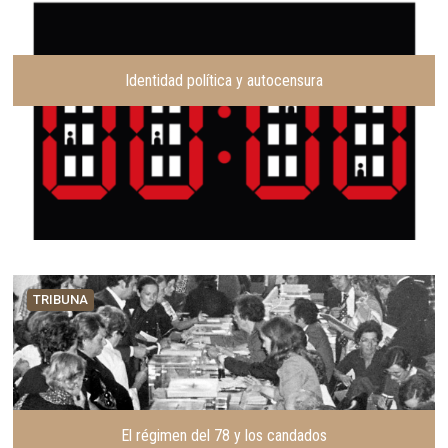
Identidad política y autocensura
TRIBUNA
El régimen del 78 y los candados