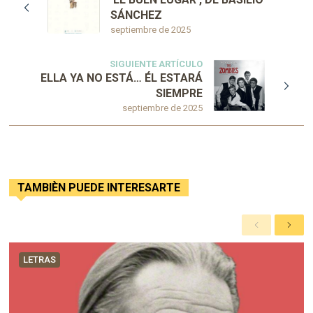
SÁNCHEZ
septiembre de 2025
SIGUIENTE ARTÍCULO
ELLA YA NO ESTÁ… ÉL ESTARÁ
SIEMPRE
septiembre de 2025
TAMBIÈN PUEDE INTERESARTE
A
S
n
i
t
g
LETRAS
e
u
r
i
i
e
o
n