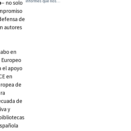
informes que nos…
o
– no solo
compromiso
 defensa de
in autores
 cabo en
o Europeo
n el apoyo
ACE en
uropea de
ara
decuada de
iva y
bibliotecas
española