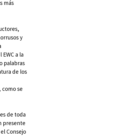
as más
uctores,
lorrusos y
a
l EWC a la
o palabras
tura de los
n, como se
res de toda
n presente
del Consejo