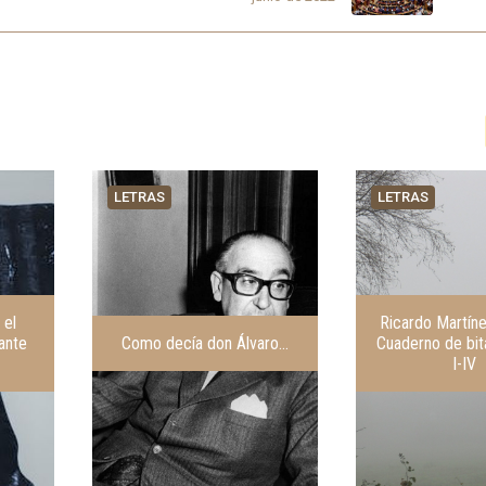
LETRAS
LETRAS
 el
Ricardo Martín
fante
Como decía don Álvaro…
Cuaderno de bit
I-IV