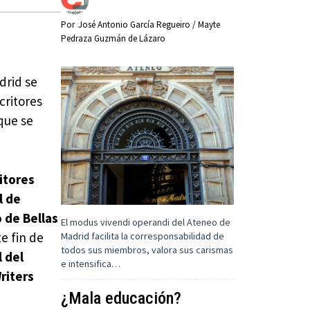
Por
José Antonio García Regueiro / Mayte
Pedraza Guzmán de Lázaro
drid se
critores
 que se
itores
l de
o de Bellas
El modus vivendi operandi del Ateneo de
te fin de
Madrid facilita la corresponsabilidad de
todos sus miembros, valora sus carismas
 del
e intensifica…
riters
¿Mala educación?