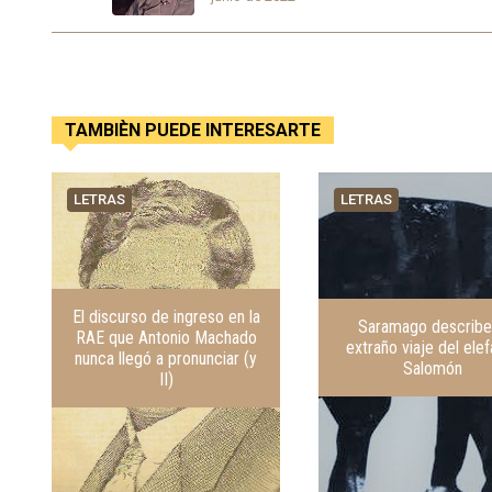
TAMBIÈN PUEDE INTERESARTE
LETRAS
LETRAS
El discurso de ingreso en la
Saramago describe
RAE que Antonio Machado
extraño viaje del ele
nunca llegó a pronunciar (y
Salomón
II)