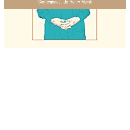
‘Confesiones’, de Henry Marsh