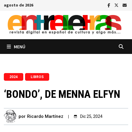
Saltar
agosto de 2026
al
contenido
MENÚ
,
2024
LIBROS
‘BONDO’, DE MENNA ELFYN
por
Ricardo Martínez
Dic 25, 2024