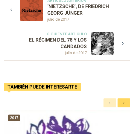
ARTÍCULO ANTERIOR
‘NIETZSCHE’, DE FRIEDRICH
GEORG JÜNGER
julio de 2017
SIGUIENTE ARTÍCULO
EL RÉGIMEN DEL 78 Y LOS
CANDADOS
julio de 2017
TAMBIÈN PUEDE INTERESARTE
A
S
n
i
t
g
2017
e
u
r
i
i
e