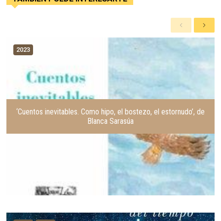
A
S
n
i
t
g
2023
e
u
r
i
i
e
o
n
r
t
e
‘Cuentos inevitables. Como hipo, el bostezo, el estornudo’, de
Blanca Sarasúa