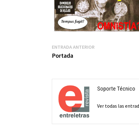
Navegación
Entrada
ENTRADA ANTERIOR
anterior:
Portada
de
entradas
Soporte Técnico
Ver todas las entra