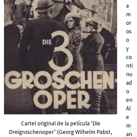
a
m
or
os
o
y
co
nti
nu
ad
o
en
Al
e
Cartel original de la película ‘Die
m
Dreigroschenoper’ (Georg Wilhelm Pabst,
an