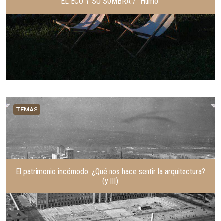
EL ECO Y SU SOMBRA / “Humo”
TEMAS
El patrimonio incómodo. ¿Qué nos hace sentir la arquitectura?
(y III)