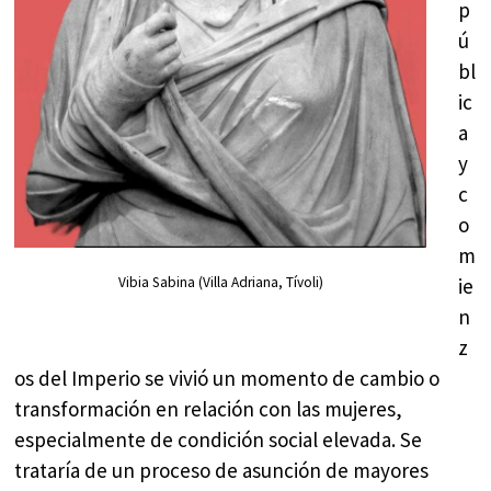
p
ú
bl
ic
a
y
c
o
m
ie
Vibia Sabina (Villa Adriana, Tívoli)
n
z
os del Imperio se vivió un momento de cambio o
transformación en relación con las mujeres,
especialmente de condición social elevada. Se
trataría de un proceso de asunción de mayores