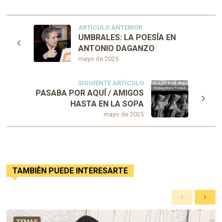
ARTÍCULO ANTERIOR
UMBRALES: LA POESÍA EN
ANTONIO DAGANZO
mayo de 2025
SIGUIENTE ARTÍCULO
PASABA POR AQUÍ / AMIGOS
HASTA EN LA SOPA
mayo de 2025
TAMBIÈN PUEDE INTERESARTE
A
S
n
i
t
g
TEMAS