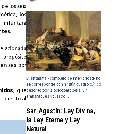
de los seis
mérica, los
 intentara
entes
.
relacionada
 propósito
bien sea por
El sintagma –complejo de inferioridad- no
se corresponde con ningún cuadro clínico
nidos
, que
descrito por la psicopatología. Sin
embargo, es utilizado,…
onumento al
San Agustín: Ley Divina,
la Ley Eterna y Ley
Natural