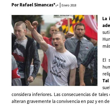
Por Rafael Simancas*.-
|
Enero 2018
La 
ade
sut
Hum
más
El 
hum
rel
Tal
sue
considera inferiores. Las consecuencias de tale
alteran gravemente la convivencia en paz y en de