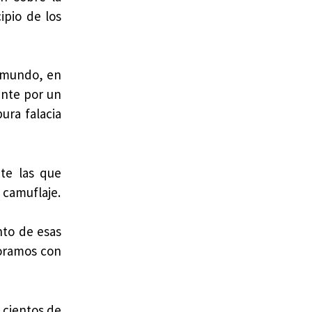
ipio de los
l mundo, en
ente por un
ura falacia
te las que
 camuflaje.
nto de esas
loramos con
 cientos de