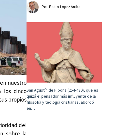
Por
Pedro López Arriba
 en nuestro
San Agustín de Hipona (254-430), que es
 los cinco
quizá el pensador más influyente de la
sus propios
filosofía y teología cristianas, abordó
en…
ioridad del
n sobre la