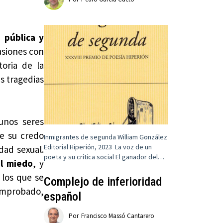
 pública y
asiones con
toria de la
s tragedias
unos seres
de su credo
Inmigrantes de segunda William González
Editorial Hiperión, 2023 La voz de un
dad sexual.
poeta y su crítica social El ganador del…
el miedo
, y
 los que se
Complejo de inferioridad
comprobado,
español
Por
Francisco Massó Cantarero