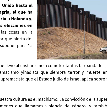
 Unido hasta el
gría, el que ha
cia u Holanda y,
s elecciones en
las cosas en la
r que alerta del
 supone para ‘la
e llevó al cristianismo a cometer tantas barbaridades,
emacismo yihadista que siembra terror y muerte en
premacista que el Estado judío de Israel aplica sobre 
tra cultura es el machismo. La convicción de la super
ímenes que llamamos violencia de género, y tambié