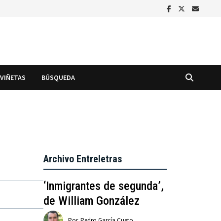
VIÑETAS
BÚSQUEDA
Archivo Entreletras
‘Inmigrantes de segunda’,
de William González
Por
Pedro García Cueto