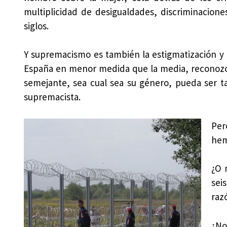
multiplicidad de desigualdades, discriminacione
siglos.
Y supremacismo es también la estigmatización y
España en menor medida que la media, reconozc
semejante, sea cual sea su género, pueda ser ta
supremacista.
Per
hem
¿O 
sei
raz
¿No