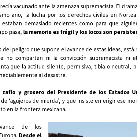
arecía vacunado ante la amenaza supremacista. El drama 
mo ario, la lucha por los derechos civiles en Nortea
 estaban demasiado recientes como para que alguien
empo pasa,
la memoria es frágil y los locos son persist
s del peligro que supone el avance de estas ideas, está 
e no comparten ni la convicción supremacista ni el
ta que la actitud silente, permisiva, tibia o neutral, 
mediablemente al desastre.
zafio y grosero del Presidente de los Estados U
s de ‘agujeros de mierda’, y que insiste en erigir ese m
to en la frontera mexicana.
vance de los
 Europa.
Desde el