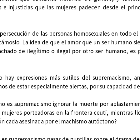
s e injusticias que las mujeres padecen desde el princ
 persecución de las personas homosexuales en todo e
ámoslo. La idea de que el amor que un ser humano si
chado de ilegítimo o ilegal por otro ser humano, es p
o hay expresiones más sutiles del supremacismo, an
os de estar especialmente alertas, por su capacidad de
no es supremacismo ignorar la muerte por aplastamie
s mujeres porteadoras en la frontera ceutí, mientras l
ón cada asesinada por el machismo autóctono?
 es supremacismo pasar de puntillas sobre el drama de