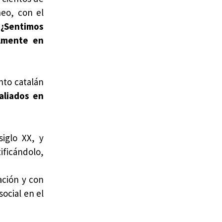
neo, con el
?
¿Sentimos
ilmente en
nto catalán
aliados en
siglo XX, y
ficándolo,
ación y con
social en el