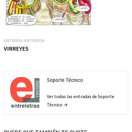
Navegación
Entrada
ENTRADA ANTERIOR
anterior:
VIRREYES
de
entradas
Soporte Técnico
Ver todas las entradas de Soporte
Técnico →