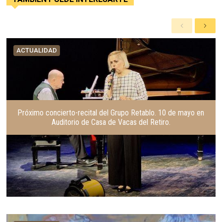
A
S
n
i
t
g
ACTUALIDAD
e
u
r
i
i
e
o
n
r
t
e
Próximo concierto-recital del Grupo Retablo. 10 de mayo en
Auditorio de Casa de Vacas del Retiro.