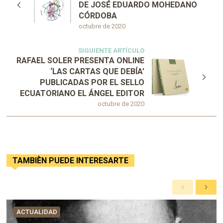
DE JOSÉ EDUARDO MOHEDANO
CÓRDOBA
octubre de 2020
SIGUIENTE ARTÍCULO
RAFAEL SOLER PRESENTA ONLINE
‘LAS CARTAS QUE DEBÍA’
PUBLICADAS POR EL SELLO
ECUATORIANO EL ÁNGEL EDITOR
octubre de 2020
TAMBIÈN PUEDE INTERESARTE
A
S
n
i
t
g
ACTUALIDAD
e
u