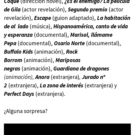
Coque
(dirección novel),
¿Es el enemigo? La película
de Gila
(actor revelación),
Segundo premio
(actor
revelación),
Escape
(guion adaptado),
La habitación
de al lado
(música),
Hispanoamérica, canto de vida
y esperanza
(documental),
Marisol, llámame
Pepa
(documental),
Osario Norte
(documental),
Buffalo Kids
(animación),
Rock
Borrom
(animación),
Mariposas
negras
(animación),
Guardiana de dragones
(animación),
Anora
(extranjera)
,
Jurado nº
2
(extranjera),
La zona de interés
(extranjera) y
Perfect Days
(extranjera).
¿Alguna sorpresa?