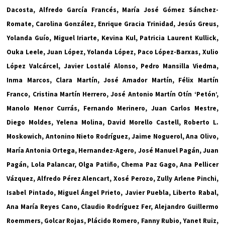
Dacosta, Alfredo García Francés, María José Gómez Sánchez-
Romate, Carolina González, Enrique Gracia Trinidad, Jesús Greus,
Yolanda Guío, Miguel Iriarte, Kevina Kul, Patricia Laurent Kullick,
Ouka Leele, Juan López, Yolanda López, Paco López-Barxas, Xulio
López Valcárcel, Javier Lostalé Alonso, Pedro Mansilla Viedma,
Inma Marcos, Clara Martín, José Amador Martín, Félix Martín
Franco, Cristina Martín Herrero, José Antonio Martín Otín ‘Petón’,
Manolo Menor Currás, Fernando Merinero, Juan Carlos Mestre,
Diego Moldes, Yelena Molina, David Morello Castell, Roberto L.
Moskowich, Antonino Nieto Rodríguez, Jaime Noguerol, Ana Olivo,
María Antonia Ortega, Hernandez-Agero, José Manuel Pagán, Juan
Pagán, Lola Palancar, Olga Patiño, Chema Paz Gago, Ana Pellicer
Vázquez, Alfredo Pérez Alencart, Xosé Perozo, Zully Arlene Pinchi,
Isabel Pintado, Miguel Ángel Prieto, Javier Puebla, Liberto Rabal,
Ana María Reyes Cano, Claudio Rodríguez Fer, Alejandro Guillermo
Roemmers, Golcar Rojas, Plácido Romero, Fanny Rubio, Yanet Ruiz,