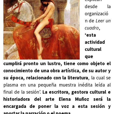
desde la
organizació
n de
Leer un
cuadro
,
‘esta
actividad
cultural
que
cumplirá pronto un lustro, tiene como objeto el
conocimiento de una obra artística, de su autor y
su época, relacionado con la literatura
, la cual se
plasma en una pequeña muestra inédita leída al
final de la sesión’.
La escritora, gestora cultural e
historiadora del arte Elena Muñoz será la
encargada de poner la voz a esta sesión y
aportar la narración o el poema
.