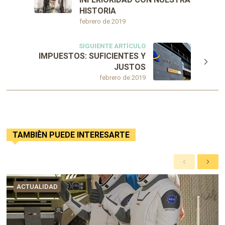
HISTORIA
febrero de 2019
SIGUIENTE ARTÍCULO
IMPUESTOS: SUFICIENTES Y
JUSTOS
febrero de 2019
TAMBIÈN PUEDE INTERESARTE
A
S
n
i
t
g
ACTUALIDAD
e
u
r
i
i
e
o
n