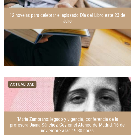
12 novelas para celebrar el aplazado Día del Libro este 23 de
Julio
ACTUALIDAD
‘María Zambrano: legado y vigencia’, conferencia de la
profesora Juana Sánchez-Gey en el Ateneo de Madrid. 16 de
noviembre a las 19:30 horas