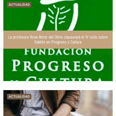
t
g
ACTUALIDAD
e
u
r
i
i
e
o
n
r
t
e
La profesora Rosa Amor del Olmo clausurará el IV ciclo sobre
Galdós en Progreso y Cultura
ACTUALIDAD