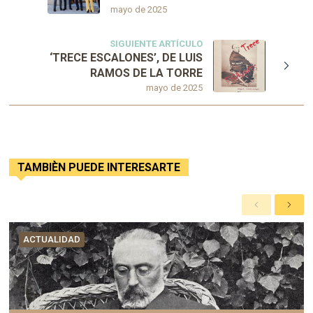
mayo de 2025
SIGUIENTE ARTÍCULO
‘TRECE ESCALONES’, DE LUIS
RAMOS DE LA TORRE
mayo de 2025
TAMBIÈN PUEDE INTERESARTE
A
S
n
i
t
g
ACTUALIDAD
e
u
r
i
i
e
o
n
r
t
e